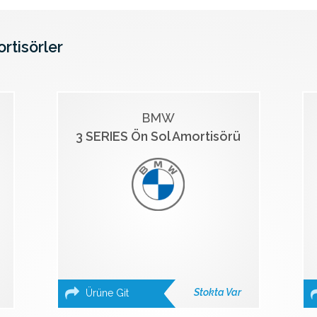
ortisörler
BMW
3 SERIES Ön Sol Amortisörü
Stokta Var
Ürüne Git