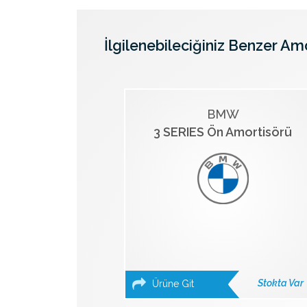
İlgilenebileciğiniz Benzer Am
BMW
3 SERIES Ön Amortisörü
Stokta Var
Ürüne Git