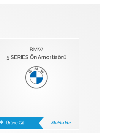
BMW
5 SERIES Ön Amortisörü
Stokta Var
Ürüne Git