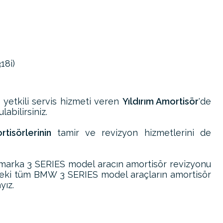
18i)
e yetkili servis hizmeti veren
Yıldırım Amortisör
'de
abilirsiniz.
isörlerinin
tamir ve revizyon hizmetlerini de
arka 3 SERIES model aracın amortisör revizyonu
deki tüm BMW 3 SERIES model araçların amortisör
yız.