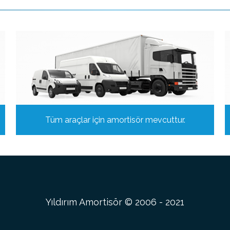
Tüm araçlar için amortisör mevcuttur.
Yıldırım Amortisör © 2006 - 2021