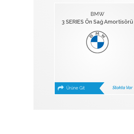
BMW
3 SERIES Ön Sağ Amortisörü
Stokta Var
Ürüne Git