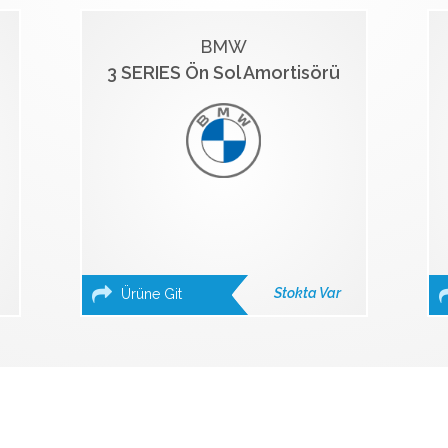
BMW
3 SERIES Ön Sol Amortisörü
Stokta Var
Ürüne Git