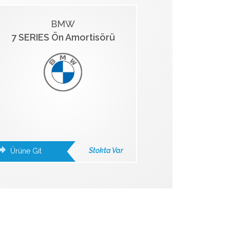
BMW
7 SERIES Ön Amortisörü
Stokta Var
Ürüne Git