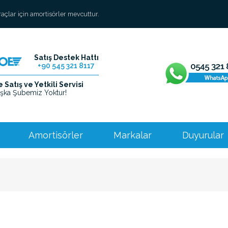
araçlar için amortisörler mevcuttur.
Satış Destek Hattı
+90 545 321 8117
Satış ve Yetkili Servisi
şka Şubemiz Yoktur!
Amortisörler
Markalar
Duyurular