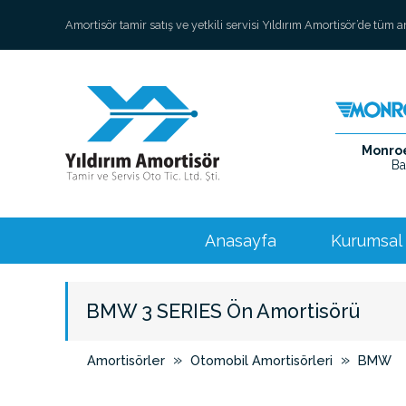
Amortisör tamir satış ve yetkili servisi Yıldırım Amortisör’de tüm 
Monroe 
Ba
Anasayfa
Kurumsal
BMW 3 SERIES Ön Amortisörü
»
»
Amortisörler
Otomobil Amortisörleri
BMW