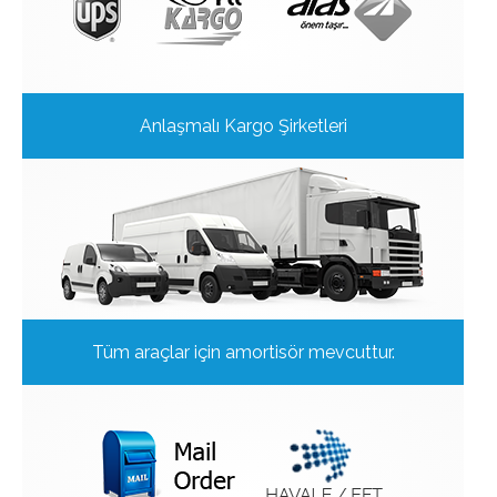
Anlaşmalı Kargo Şirketleri
Tüm araçlar için amortisör mevcuttur.