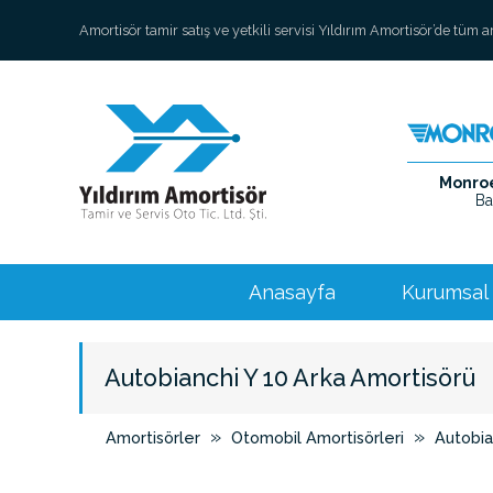
Amortisör tamir satış ve yetkili servisi Yıldırım Amortisör’de tüm 
Monroe 
Ba
Anasayfa
Kurumsal
Autobianchi Y 10 Arka Amortisörü
»
»
Amortisörler
Otomobil Amortisörleri
Autobia