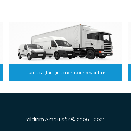
Tüm araçlar için amortisör mevcuttur.
Yıldırım Amortisör © 2006 - 2021