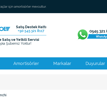
araçlar için amortisörler mevcuttur.
Satış Destek Hattı
+90 545 321 8117
Satış ve Yetkili Servisi
şka Şubemiz Yoktur!
Amortisörler
Markalar
Duyurular
nchi