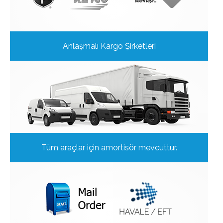
Anlaşmalı Kargo Şirketleri
Tüm araçlar için amortisör mevcuttur.