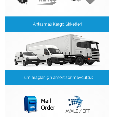
Anlaşmalı Kargo Şirketleri
Tüm araçlar için amortisör mevcuttur.