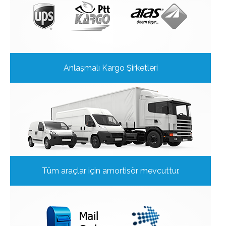
Anlaşmalı Kargo Şirketleri
Tüm araçlar için amortisör mevcuttur.